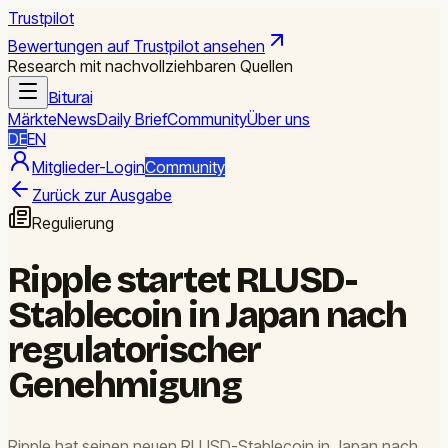
Trustpilot
Bewertungen auf Trustpilot ansehen
Research mit nachvollziehbaren Quellen
Biturai
Märkte
News
Daily Brief
Community
Über uns
DE
EN
Mitglieder-Login
Community
Zurück zur Ausgabe
Regulierung
Ripple startet RLUSD-
Stablecoin in Japan nach
regulatorischer
Genehmigung
Ripple hat seinen neuen RLUSD-Stablecoin in Japan nach