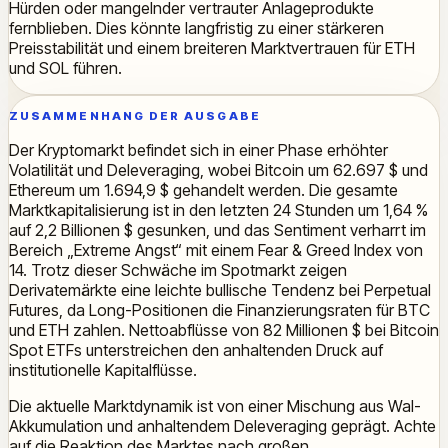
Hürden oder mangelnder vertrauter Anlageprodukte
fernblieben. Dies könnte langfristig zu einer stärkeren
Preisstabilität und einem breiteren Marktvertrauen für ETH
und SOL führen.
ZUSAMMENHANG DER AUSGABE
Der Kryptomarkt befindet sich in einer Phase erhöhter
Volatilität und Deleveraging, wobei Bitcoin um 62.697 $ und
Ethereum um 1.694,9 $ gehandelt werden. Die gesamte
Marktkapitalisierung ist in den letzten 24 Stunden um 1,64 %
auf 2,2 Billionen $ gesunken, und das Sentiment verharrt im
Bereich „Extreme Angst“ mit einem Fear & Greed Index von
14. Trotz dieser Schwäche im Spotmarkt zeigen
Derivatemärkte eine leichte bullische Tendenz bei Perpetual
Futures, da Long-Positionen die Finanzierungsraten für BTC
und ETH zahlen. Nettoabflüsse von 82 Millionen $ bei Bitcoin
Spot ETFs unterstreichen den anhaltenden Druck auf
institutionelle Kapitalflüsse.
Die aktuelle Marktdynamik ist von einer Mischung aus Wal-
Akkumulation und anhaltendem Deleveraging geprägt. Achte
auf die Reaktion des Marktes nach großen