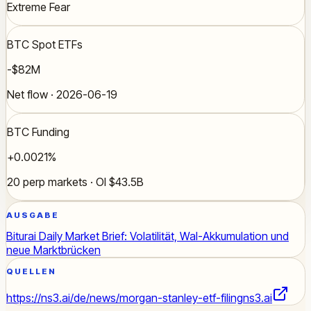
Extreme Fear
BTC Spot ETFs
-$82M
Net flow · 2026-06-19
BTC Funding
+0.0021%
20 perp markets · OI $43.5B
AUSGABE
Biturai Daily Market Brief: Volatilität, Wal-Akkumulation und
neue Marktbrücken
QUELLEN
https://ns3.ai/de/news/morgan-stanley-etf-filing
ns3.ai