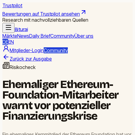
Trustpilot
Bewertungen auf Trustpilot ansehen
Research mit nachvollziehbaren Quellen
Biturai
Märkte
News
Daily Brief
Community
Über uns
DE
EN
Mitglieder-Login
Community
Zurück zur Ausgabe
Risikocheck
Ehemaliger Ethereum-
Foundation-Mitarbeiter
warnt vor potenzieller
Finanzierungskrise
Ein ehemaliges Kernmitglied der Ethereum Foundation hat vor