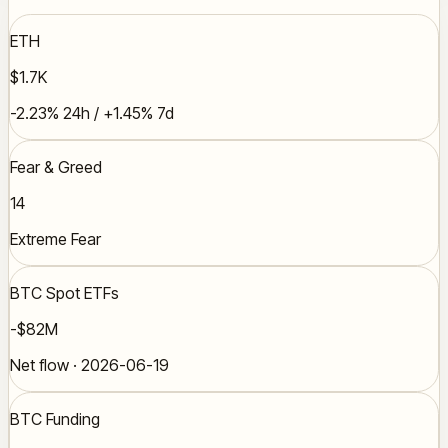
ETH
$1.7K
-2.23% 24h / +1.45% 7d
Fear & Greed
14
Extreme Fear
BTC Spot ETFs
-$82M
Net flow · 2026-06-19
BTC Funding