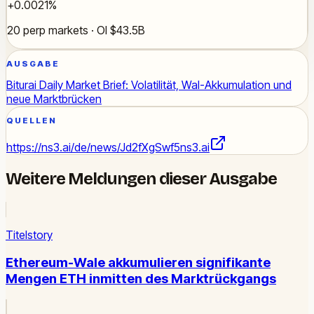
+0.0021%
20 perp markets · OI $43.5B
AUSGABE
Biturai Daily Market Brief: Volatilität, Wal-Akkumulation und
neue Marktbrücken
QUELLEN
https://ns3.ai/de/news/Jd2fXgSwf5
ns3.ai
Weitere Meldungen dieser Ausgabe
Titelstory
Ethereum-Wale akkumulieren signifikante
Mengen ETH inmitten des Marktrückgangs