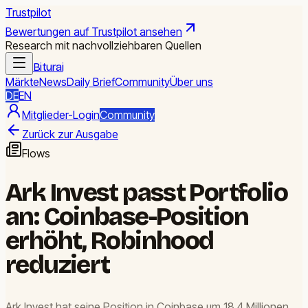
Trustpilot
Bewertungen auf Trustpilot ansehen
Research mit nachvollziehbaren Quellen
Biturai
Märkte
News
Daily Brief
Community
Über uns
DE
EN
Mitglieder-Login
Community
Zurück zur Ausgabe
Flows
Ark Invest passt Portfolio
an: Coinbase-Position
erhöht, Robinhood
reduziert
Ark Invest hat seine Position in Coinbase um 18,4 Millionen