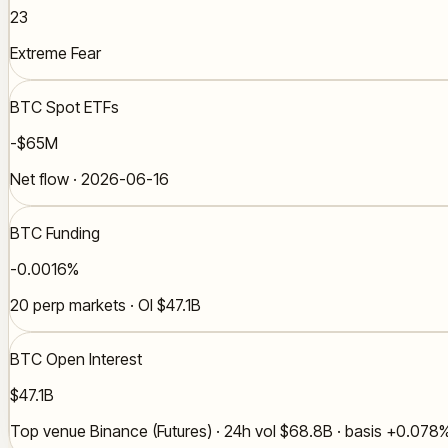
23
Extreme Fear
BTC Spot ETFs
-$65M
Net flow · 2026-06-16
BTC Funding
-0.0016%
20 perp markets · OI $47.1B
BTC Open Interest
$47.1B
Top venue Binance (Futures) · 24h vol $68.8B · basis +0.078