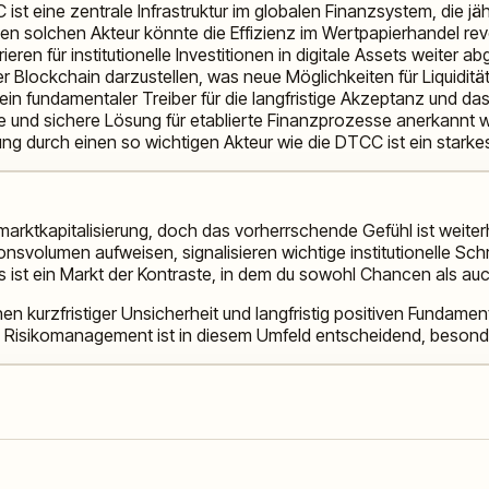
ist eine zentrale Infrastruktur im globalen Finanzsystem, die jä
en solchen Akteur könnte die Effizienz im Wertpapierhandel rev
ieren für institutionelle Investitionen in digitale Assets weiter 
r Blockchain darzustellen, was neue Möglichkeiten für Liquidit
 ein fundamentaler Treiber für die langfristige Akzeptanz und 
nd sichere Lösung für etablierte Finanzprozesse anerkannt wird,
ng durch einen so wichtigen Akteur wie die DTCC ist ein starkes
marktkapitalisierung, doch das vorherrschende Gefühl ist weite
svolumen aufweisen, signalisieren wichtige institutionelle Sch
 Es ist ein Markt der Kontraste, in dem du sowohl Chancen als au
 kurzfristiger Unsicherheit und langfristig positiven Fundamen
n Risikomanagement ist in diesem Umfeld entscheidend, besonde