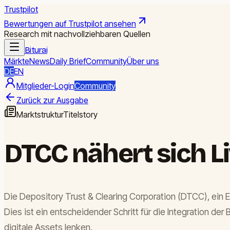
Trustpilot
Bewertungen auf Trustpilot ansehen
Research mit nachvollziehbaren Quellen
Biturai
Märkte
News
Daily Brief
Community
Über uns
DE
EN
Mitglieder-Login
Community
Zurück zur Ausgabe
Marktstruktur
Titelstory
DTCC nähert sich L
Die Depository Trust & Clearing Corporation (DTCC), ein 
Dies ist ein entscheidender Schritt für die Integration der 
digitale Assets lenken.