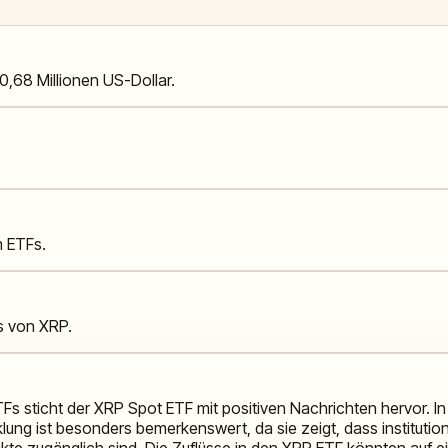
,68 Millionen US-Dollar.
m ETFs.
is von XRP.
TFs sticht der XRP Spot ETF mit positiven Nachrichten hervor.
lung ist besonders bemerkenswert, da sie zeigt, dass institution
dukte zugänglich sind. Die Zuflüsse in den XRP ETF könnten auf 