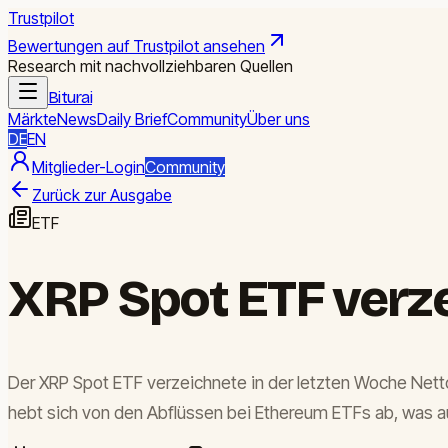
Trustpilot
Bewertungen auf Trustpilot ansehen
Research mit nachvollziehbaren Quellen
Biturai
Märkte
News
Daily Brief
Community
Über uns
DE
EN
Mitglieder-Login
Community
Zurück zur Ausgabe
ETF
XRP Spot ETF verze
Der XRP Spot ETF verzeichnete in der letzten Woche Nettoz
hebt sich von den Abflüssen bei Ethereum ETFs ab, was au