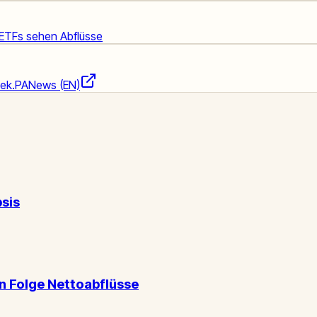
m ETFs sehen Abflüsse
ek.
PANews (EN)
psis
n Folge Nettoabflüsse