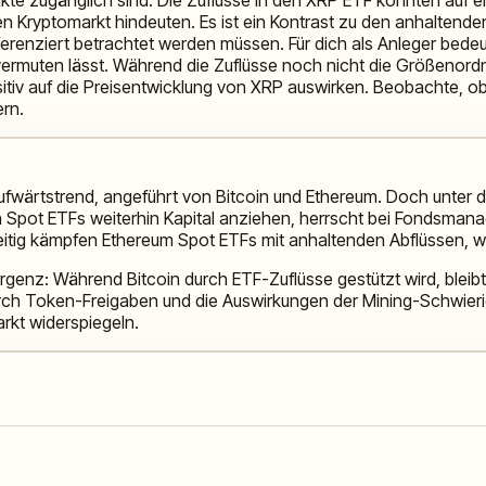
n Kryptomarkt hindeuten. Es ist ein Kontrast zu den anhaltende
fferenziert betrachtet werden müssen. Für dich als Anleger bedeu
ermuten lässt. Während die Zuflüsse noch nicht die Größenordnun
tiv auf die Preisentwicklung von XRP auswirken. Beobachte, ob 
ern.
Aufwärtstrend, angeführt von Bitcoin und Ethereum. Doch unter
in Spot ETFs weiterhin Kapital anziehen, herrscht bei Fondsma
eitig kämpfen Ethereum Spot ETFs mit anhaltenden Abflüssen, wa
genz: Während Bitcoin durch ETF-Zuflüsse gestützt wird, bleibt 
 durch Token-Freigaben und die Auswirkungen der Mining-Schwier
arkt widerspiegeln.