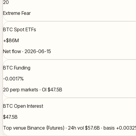
20
Extreme Fear
BTC Spot ETFs
+$86M
Net flow · 2026-06-15
BTC Funding
-0.0017%
20 perp markets · OI $47.5B
BTC Open Interest
$47.5B
Top venue Binance (Futures) · 24h vol $57.6B · basis +0.003