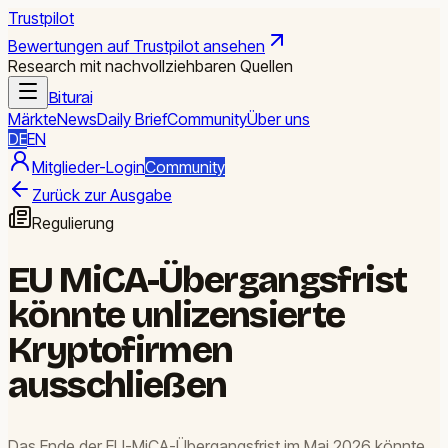
Trustpilot
Bewertungen auf Trustpilot ansehen
Research mit nachvollziehbaren Quellen
Biturai
Märkte
News
Daily Brief
Community
Über uns
DE
EN
Mitglieder-Login
Community
Zurück zur Ausgabe
Regulierung
EU MiCA-Übergangsfrist
könnte unlizensierte
Kryptofirmen
ausschließen
Das Ende der EU-MiCA-Übergangsfrist im Mai 2026 könnte