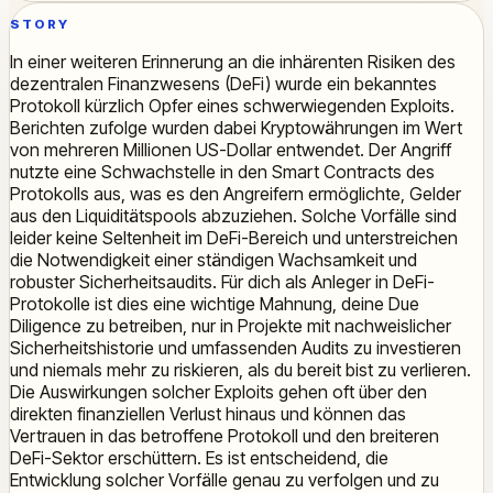
STORY
In einer weiteren Erinnerung an die inhärenten Risiken des
dezentralen Finanzwesens (DeFi) wurde ein bekanntes
Protokoll kürzlich Opfer eines schwerwiegenden Exploits.
Berichten zufolge wurden dabei Kryptowährungen im Wert
von mehreren Millionen US-Dollar entwendet. Der Angriff
nutzte eine Schwachstelle in den Smart Contracts des
Protokolls aus, was es den Angreifern ermöglichte, Gelder
aus den Liquiditätspools abzuziehen. Solche Vorfälle sind
leider keine Seltenheit im DeFi-Bereich und unterstreichen
die Notwendigkeit einer ständigen Wachsamkeit und
robuster Sicherheitsaudits. Für dich als Anleger in DeFi-
Protokolle ist dies eine wichtige Mahnung, deine Due
Diligence zu betreiben, nur in Projekte mit nachweislicher
Sicherheitshistorie und umfassenden Audits zu investieren
und niemals mehr zu riskieren, als du bereit bist zu verlieren.
Die Auswirkungen solcher Exploits gehen oft über den
direkten finanziellen Verlust hinaus und können das
Vertrauen in das betroffene Protokoll und den breiteren
DeFi-Sektor erschüttern. Es ist entscheidend, die
Entwicklung solcher Vorfälle genau zu verfolgen und zu