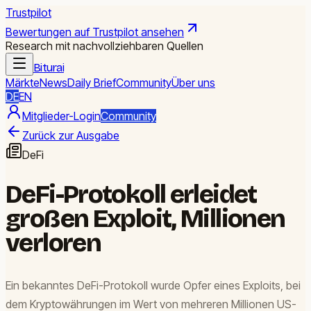
Trustpilot
Bewertungen auf Trustpilot ansehen
Research mit nachvollziehbaren Quellen
Biturai
Märkte
News
Daily Brief
Community
Über uns
DE
EN
Mitglieder-Login
Community
Zurück zur Ausgabe
DeFi
DeFi-Protokoll erleidet
großen Exploit, Millionen
verloren
Ein bekanntes DeFi-Protokoll wurde Opfer eines Exploits, bei
dem Kryptowährungen im Wert von mehreren Millionen US-