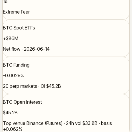
18
Extreme Fear
BTC Spot ETFs
+$86M
Net flow · 2026-06-14
BTC Funding
-0.0029%
20 perp markets · OI $45.2B
BTC Open Interest
$45.2B
Top venue Binance (Futures) · 24h vol $33.8B · basis
+0.062%