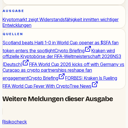
AUSGABE
Kryptomarkt zeigt Widerstandsfähigkeit inmitten wichtiger
Entwicklungen
QUELLEN
Scotland beats Haiti 1-0 in World Cup opener as $SFA fan
token enters the spotlight
Crypto Briefing
Kraken wird
offizielle Kryptobörse der FIFA-Weltmeisterschaft 2026
NS3
(Deutsch)
FIFA World Cup 2026 kicks off with Germany vs
Curaçao as crypto partnerships reshape fan
engagement
Crypto Briefing
FORBES: Kraken Is Fueling
FIFA World Cup Fever With Crypto
Tree News
Weitere Meldungen dieser Ausgabe
Risikocheck