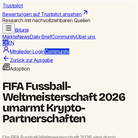
Trustpilot
Bewertungen auf Trustpilot ansehen
Research mit nachvollziehbaren Quellen
Biturai
Märkte
News
Daily Brief
Community
Über uns
DE
EN
Mitglieder-Login
Community
Zurück zur Ausgabe
Adoption
FIFA Fussball-
Weltmeisterschaft 2026
umarmt Krypto-
Partnerschaften
Die FIFA Fussball-Weltmeisterschaft 2026 wird durch