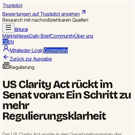
Trustpilot
Bewertungen auf Trustpilot ansehen
Research mit nachvollziehbaren Quellen
Biturai
Märkte
News
Daily Brief
Community
Über uns
DE
EN
Mitglieder-Login
Community
Zurück zur Ausgabe
Regulierung
US Clarity Act rückt im
Senat voran: Ein Schritt zu
mehr
Regulierungsklarheit
Der US Clarity Act wurde in den Gesetzgebungsplan des