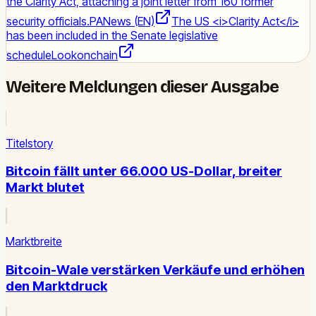
the Clarity Act, attaching a joint letter from 160 former
security officials.
PANews (EN)
The US <i>Clarity Act</i>
has been included in the Senate legislative
schedule
Lookonchain
Weitere Meldungen dieser Ausgabe
Titelstory
Bitcoin fällt unter 66.000 US-Dollar, breiter
Markt blutet
Marktbreite
Bitcoin-Wale verstärken Verkäufe und erhöhen
den Marktdruck