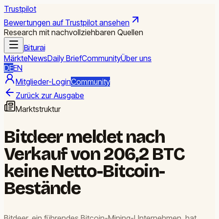
Trustpilot
Bewertungen auf Trustpilot ansehen
Research mit nachvollziehbaren Quellen
Biturai
Märkte
News
Daily Brief
Community
Über uns
DE
EN
Mitglieder-Login
Community
Zurück zur Ausgabe
Marktstruktur
Bitdeer meldet nach
Verkauf von 206,2 BTC
keine Netto-Bitcoin-
Bestände
Bitdeer, ein führendes Bitcoin-Mining-Unternehmen, hat