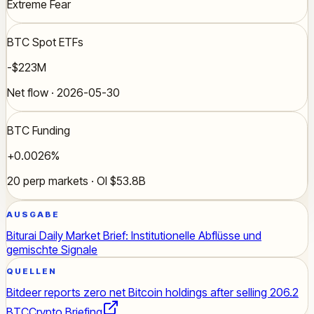
Extreme Fear
BTC Spot ETFs
-$223M
Net flow · 2026-05-30
BTC Funding
+0.0026%
20 perp markets · OI $53.8B
AUSGABE
Biturai Daily Market Brief: Institutionelle Abflüsse und
gemischte Signale
QUELLEN
Bitdeer reports zero net Bitcoin holdings after selling 206.2
BTC
Crypto Briefing