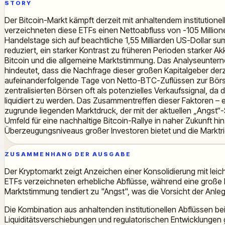
STORY
Der Bitcoin-Markt kämpft derzeit mit anhaltendem institutione
verzeichneten diese ETFs einen Nettoabfluss von -105 Million
Handelstage sich auf beachtliche 1,55 Milliarden US-Dollar su
reduziert, ein starker Kontrast zu früheren Perioden starker Akk
Bitcoin und die allgemeine Marktstimmung. Das Analyseuntern
hindeutet, dass die Nachfrage dieser großen Kapitalgeber de
aufeinanderfolgende Tage von Netto-BTC-Zuflüssen zur Börs
zentralisierten Börsen oft als potenzielles Verkaufssignal, 
liquidiert zu werden. Das Zusammentreffen dieser Faktoren – 
zugrunde liegenden Marktdruck, der mit der aktuellen „Angst“-
Umfeld für eine nachhaltige Bitcoin-Rallye in naher Zukunft hin
Überzeugungsniveaus großer Investoren bietet und die Marktri
ZUSAMMENHANG DER AUSGABE
Der Kryptomarkt zeigt Anzeichen einer Konsolidierung mit lei
ETFs verzeichneten erhebliche Abflüsse, während eine große
Marktstimmung tendiert zu "Angst", was die Vorsicht der Anleg
Die Kombination aus anhaltenden institutionellen Abflüssen be
Liquiditätsverschiebungen und regulatorischen Entwicklungen 