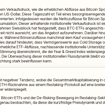
llem Verkaufsdruck, wie die erheblichen Abflüsse aus Bitcoin S
en US-Dollar. Diese Tageszahl ist Teil eines besorgniserregen
mmierten. Infolgedessen wurden die Nettozuflüsse für Bitcoin Sp
umulation. Dieser anhaltende institutionelle Verkaufsdruck ist ein
ehmen Swissblock hat festgestellt, dass BTC-ETFs angesichts d
rzeit nicht ausreicht, um das Angebot aufzunehmen. Darüber h
e. Während Börsenzuflüsse manchmal dem Kauf vorausgehen kön
da dies darauf hindeutet, dass Vermögenswerte aus Cold Storage
erhebliche ETF-Abflüsse, nachlassende institutionelle Unterstüt
Stimmung übereinstimmt, die der Fear & Greed Index widerspiege
. Die Überwachung dieser institutionellen Flussdynamik bleibt von
chtung stark beeinflussen kann.
cht negativer Tendenz, wobei die Gesamtmarktkapitalisierung in
 ETH-Rücknahme aus einem Restaking-Protokoll auf eine breiter
er widerspiegelt.
i Bitcoin-ETFs und der De-Risking-Bewegung im Restaking-Sektor
genau beobachten, da diese die kurzfristige Preisdynamik und d