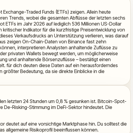
pot Exchange-Traded Funds (ETFs) zeigen. Allein heute
deren Trends, wobei die gesamten Abflüsse der letzten sechs
ot ETFs im Jahr 2026 auf lediglich 536 Millionen US-Dollar
 kritischer Indikator für die kurzfristige Preisentwicklung von
ieses Verkaufsdrucks an Unterstützung verlieren, was darauf
inaus zeigen On-Chain-Daten von Binance fast zehn
nen, interpretieren Analysten anhaltende Zuflüsse zu
 oder privaten Wallets bewegt werden, um möglicherweise
zung und anhaltende Börsenzuflüsse – bestätigt einen
lt. für dich deuten diese Daten auf ein herausforderndes
 größter Bedeutung, da sie direkte Einblicke in die
 den letzten 24 Stunden um 0,8 % gesunken ist. Bitcoin-Spot-
e De-Risking-Stimmung im DeFi-Sektor hindeutet. Die
 deutet auf eine vorsichtige Marktphase hin. Du solltest die
as allgemeine Risikoprofil beeinflussen können.