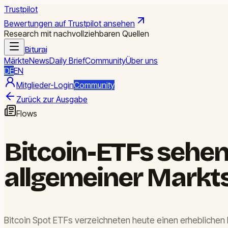
Trustpilot
Bewertungen auf Trustpilot ansehen
Research mit nachvollziehbaren Quellen
Biturai
Märkte
News
Daily Brief
Community
Über uns
DE
EN
Mitglieder-Login
Community
Zurück zur Ausgabe
Flows
Bitcoin-ETFs sehen
allgemeiner Mark
Bitcoin Spot ETFs verzeichneten heute einen erheblichen 