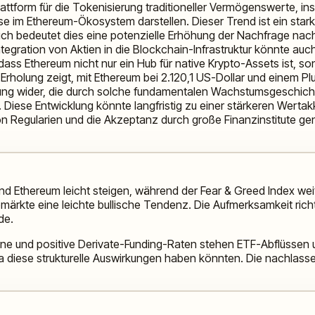
form für die Tokenisierung traditioneller Vermögenswerte, ins
 im Ethereum-Ökosystem darstellen. Dieser Trend ist ein starke
dich bedeutet dies eine potenzielle Erhöhung der Nachfrage nac
ntegration von Aktien in die Blockchain-Infrastruktur könnte auc
ass Ethereum nicht nur ein Hub für native Krypto-Assets ist, son
holung zeigt, mit Ethereum bei 2.120,1 US-Dollar und einem Plu
mung wider, die durch solche fundamentalen Wachstumsgeschic
or. Diese Entwicklung könnte langfristig zu einer stärkeren Werta
on Regularien und die Akzeptanz durch große Finanzinstitute 
d Ethereum leicht steigen, während der Fear & Greed Index weit
märkte eine leichte bullische Tendenz. Die Aufmerksamkeit rich
de.
ne und positive Derivate-Funding-Raten stehen ETF-Abflüssen u
ese strukturelle Auswirkungen haben könnten. Die nachlassende 