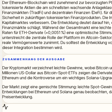
Der Ethereum-Blockchain wird zunehmend zur bevorzugten Platt
tokenisierte Aktien die am schnellsten wachsende Anlageklasse
Finanzmärkten (TradFi) und dezentralen Finanzen (DeFi). für 
Sicherheit in zukünftigen tokenisierten Finanzprodukten. Die I
Kapitalmarktes verbessern. Die Entwicklung deutet darauf hin, d
Finanzmärkte schlägt. Während der Gesamtmarkt eine leichte Er
Raten für ETH-Derivate (+0,0051 %) eine optimistische Stim
unterstreicht die zentrale Rolle der Plattform im Altcoin-Sekt
reale Vermögenswerte zunimmt. Du solltest die Entwicklung v
dieser Integration bestimmen wird.
ZUSAMMENHANG DER AUSGABE
Der Kryptomarkt verzeichnet leichte Gewinne, wobei Bitcoin un
Millionen US-Dollar aus Bitcoin-Spot-ETFs zeigen die Derivate
Ethereum und die Kontroverse um ein wichtiges Solana-Upgra
Der Markt zeigt eine gemischte Stimmung: leichte Spot-Gewin
Entwicklungen bei Ethereum und Solana genau beobachten, da di
Preisentwicklung.