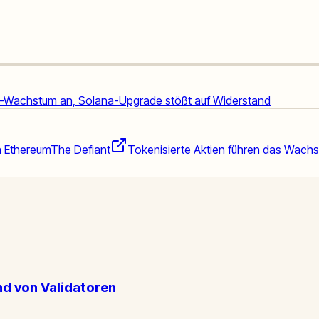
reum-Wachstum an, Solana-Upgrade stößt auf Widerstand
n Ethereum
The Defiant
Tokenisierte Aktien führen das Wach
d von Validatoren