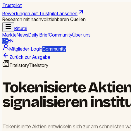
Trustpilot
Bewertungen auf Trustpilot ansehen
Research mit nachvollziehbaren Quellen
Biturai
Märkte
News
Daily Brief
Community
Über uns
DE
EN
Mitglieder-Login
Community
Zurück zur Ausgabe
Titelstory
Titelstory
Tokenisierte Akti
signalisieren instit
Tokenisierte Aktien entwickeln sich zur am schnellsten w