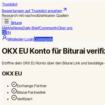
Trustpilot
Bewertungen auf Trustpilot ansehen
Research mit nachvollziehbaren Quellen
Biturai
Märkte
News
Daily Brief
Community
Über uns
DE
EN
Mitglieder-Login
Community
OKX EU Konto für Biturai verif
Eröffne dein OKX EU Konto über den Biturai Link und bestätige
OKX EU
Exchange Partner
Biturai Partnerlink
Verifiziert